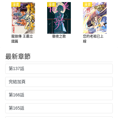
漫畫
漫畫
漫畫
龍狼傳 王霸立
徹夜之歌
您的老祖已上
國篇
線
最新章節
第137話
完結加頁
第166話
第165話