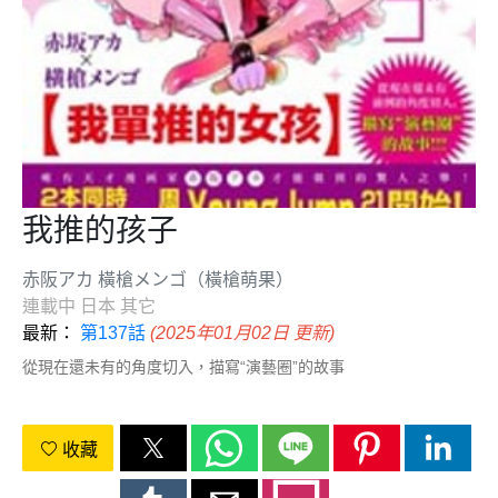
我推的孩子
赤阪アカ 橫槍メンゴ（橫槍萌果）
連載中
日本
其它
最新：
第137話
(2025年01月02日 更新)
從現在還未有的角度切入，描寫“演藝圈”的故事
收藏