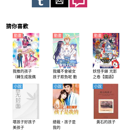
猜你喜歡
動畫
動畫
動畫
我推的孩子
我纔不會被女
妖怪手錶 光影
（轉生成我偶
孩子欺負呢 動
之卷【國語】
像的孩子）
態漫畫
小說
小說
小說
【日語】
壞孩子好孩子
總裁，孩子是
黃石的孩子
美孩子
我的