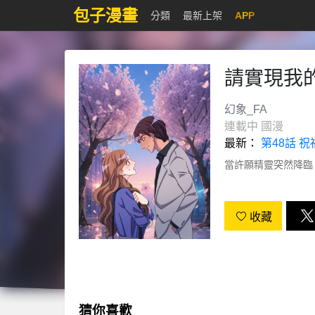
包子漫畫
分類
最新上架
APP
請實現我
幻象_FA
連載中
國漫
最新：
第48話 祝
當許願精靈突然降臨
收藏
猜你喜歡