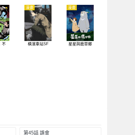
漫畫
漫畫
：不
橫濱車站SF
星星與鹿草鄉
第45話 誤會