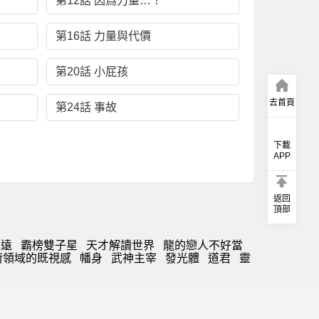
第12話 因爲力量…？
第16話 力量與代價
第20話 小屁孩
去首頁
第24話 事故
下載
APP
返回
頂部
永遠
霸榜雙子星
天才解讀世界
龍的戀人不好當
荷領域的既視感
幡身
武神主宰
發光體
道君
靈