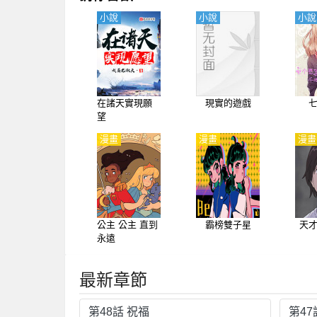
小說
小說
小說
在諸天實現願
現實的遊戲
望
漫畫
漫畫
漫畫
公主 公主 直到
霸榜雙子星
天
永遠
最新章節
第48話 祝福
第47