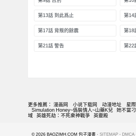
第9話 告別
第1
第13話 到此爲止
第14
第17話 背叛的餘震
第18
第21話 警告
第22
更多推薦：
漫画网
小说下载网
动漫地址
星際
Simulation Honey~僞裝情人~山藥K兒
她不當刁
域
英雄死劫：不死衆神戰爭
英靈殿
© 2026 BAOZIMH.COM 包子漫畫 ·
SITEMAP
·
DMCA