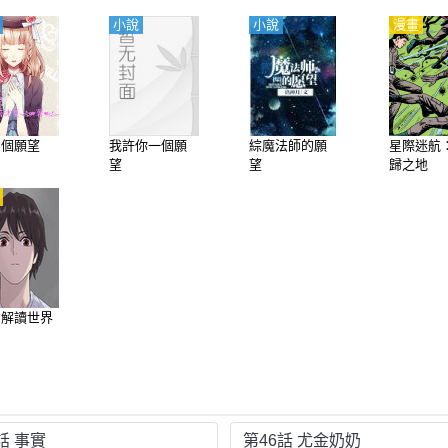
小說
小說
漫畫
七個願望
我許你一個願
綜魔法師的願
星際迷航
望
望
歸之地
才解讀世界
話 事實
第46話 尤金奶奶