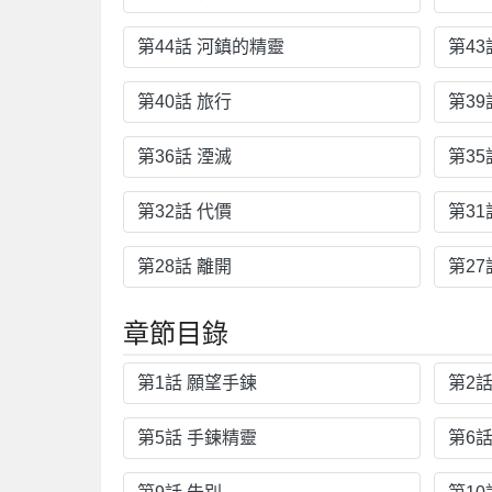
第44話 河鎮的精靈
第43
第40話 旅行
第39
第36話 湮滅
第35
第32話 代價
第31
第28話 離開
第27
章節目錄
第1話 願望手鍊
第2
第5話 手鍊精靈
第6