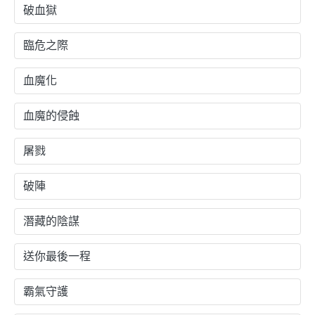
破血獄
臨危之際
血魔化
血魔的侵蝕
屠戮
破陣
潛藏的陰謀
送你最後一程
霸氣守護