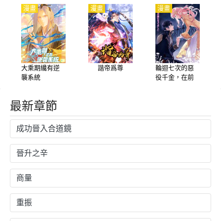
嬌
漫畫
漫畫
漫畫
大乘期纔有逆
諧帝爲尊
輪迴七次的惡
襲系統
役千金，在前
敵國享受隨心
所欲的新婚生
最新章節
活
成功晉入合道鏡
晉升之辛
商量
重振