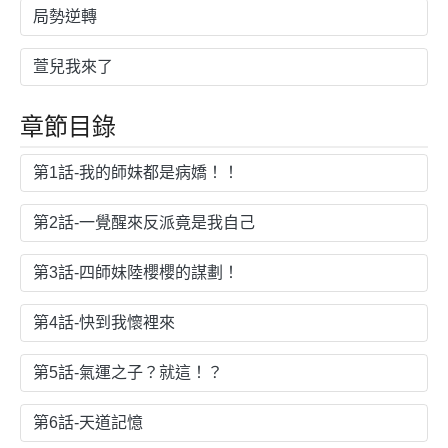
局勢逆轉
萱兒我來了
章節目錄
第1話-我的師妹都是病嬌！！
第2話-一覺醒來反派竟是我自己
第3話-四師妹陸櫻櫻的謀劃！
第4話-快到我懷裡來
第5話-氣運之子？就這！？
第6話-天道記憶