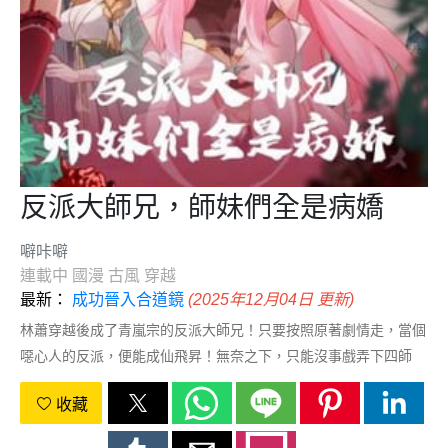
反派大師兄，師妹們全是病嬌
噼咔噼
連載中
國漫
古風
穿越
最新：
成功晉入合道鏡
(2025年12月04日 更新)
林蕭穿越後成了青嵐宗的反派大師兄！只要按照原著劇情走，當個
噁心人的反派，便能成仙飛昇！無奈之下，只能沒事戲弄下四師
妹，偷一手三師妹的衣物，往二師妹水裡下點猛藥，兢兢業業履行
收藏
反派職責。終於熬到男主葉辰拜入師門這天！林蕭興奮不已，準備
毒害男主，按照劇情，他將會被幾位師妹抓住，被男主飛龍騎臉！