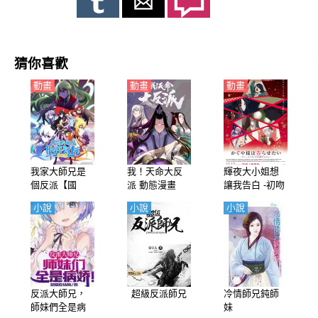
沒想到……
猜你喜歡
動畫
動畫
動畫
我家大師兄是
我！天命大反
輝夜大小姐想
個反派【國
派 動態漫畫
讓我告白 -初吻
語】
不會結束-（輝
小說
小說
小說
夜姬想讓人告
白 -永不結束的
初吻-）【日
語】
反派大師兄，
超級反派師兄
冷情師兄鈍師
師妹們全是病
妹