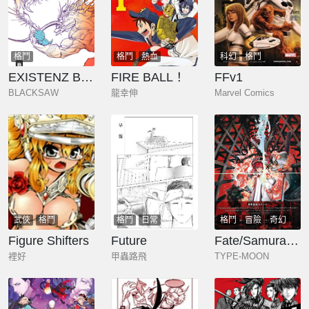
格鬥
格鬥
熱血
科幻
格鬥
EXISTENZ BEAST 異界魔獸篇
FIRE BALL！
FFv1
BLACKSAW
龍幸伸
Marvel Comics
武俠
格鬥
格鬥
日常
格鬥
冒險
奇幻
Figure Shifters
Future
Fate/Samurai Remnant material 廣安盈月食錄
裡好
甲蟲路飛
TYPE-MOON