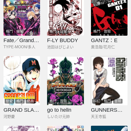
格鬥
搞笑
格鬥
日常
格鬥
冒險
Fate／Grand Order 漫畫選集 PLUS! SP 對決篇！
F-LY BUDDY
GANTZ：E
TYPE-MOON/多人
池田はぴじよい
奧浩哉/花月仁
戀愛
格鬥
熱血
格鬥
冒險
科幻
格鬥
冒險
GRAND SLAM滿貫全壘打
go to helln
GUNNERS槍械異戰
河野慶
しいたけ元帥
天王寺狐