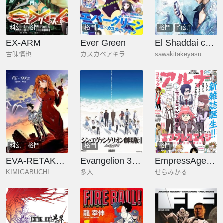
科幻
格鬥
格鬥
格鬥
奇幻
EX-ARM
Ever Green
El Shaddai ceta
古味慎也
カスカベアキラ
sawakitakeyasu
科幻
格鬥
格鬥
格鬥
EVA-RETAKE全年齡版
Evangelion 3.0+1.11 Thrice Upon a Time EVANGELION STORE Limited Set
EmpressAge~暗社會的主角是我們！~
KIMIGABUCHI
多人
せらみかる