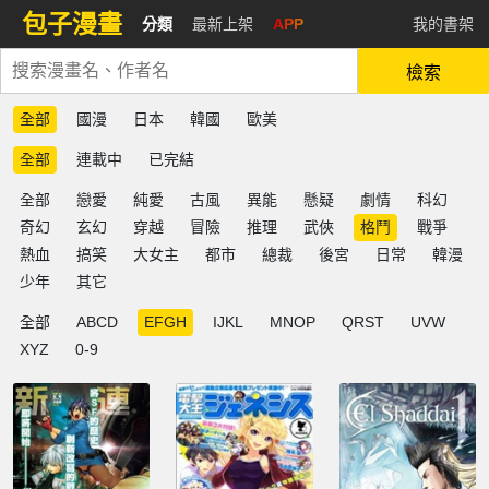
包子漫畫
分類
最新上架
APP
我的書架
檢索
全部
國漫
日本
韓國
歐美
全部
連載中
已完結
全部
戀愛
純愛
古風
異能
懸疑
劇情
科幻
奇幻
玄幻
穿越
冒險
推理
武俠
格鬥
戰爭
熱血
搞笑
大女主
都市
總裁
後宮
日常
韓漫
少年
其它
全部
ABCD
EFGH
IJKL
MNOP
QRST
UVW
XYZ
0-9