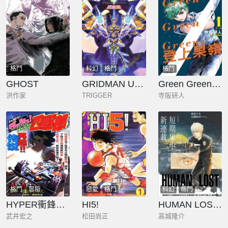
格鬥
科幻
格鬥
格鬥
GHOST
GRIDMAN UNIVERSE 超全集
Green Green Greens 登上果嶺
洪作家
TRIGGER
寺阪研人
格鬥
冒險
戀愛
格鬥
科幻
格鬥
HYPER衝鋒四驅郎
HI5!
HUMAN LOST 人間失格
武井宏之
松田尚正
高城隆介