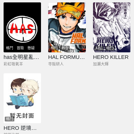
格鬥
冒險
懸疑
格鬥
熱血
科幻
格鬥
has全明星亂鬥（草稿版）
HAL FORMULA
HERO KILLER
彩虹吸氧羊
寺阪研人
加瀨大輝
格鬥
HERO 逆境的鬥牌