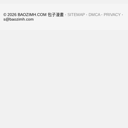
© 2026 BAOZIMH.COM 包子漫畫 ·
SITEMAP
·
DMCA
·
PRIVACY
·
s@baozimh.com