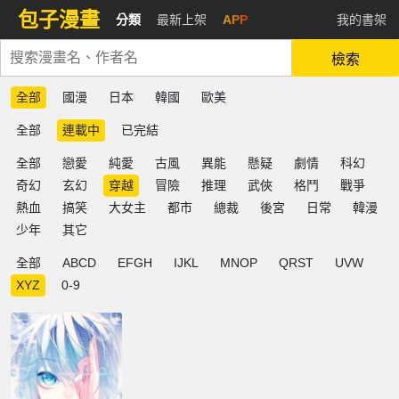
包子漫畫
分類
最新上架
APP
我的書架
檢索
全部
國漫
日本
韓國
歐美
全部
連載中
已完結
全部
戀愛
純愛
古風
異能
懸疑
劇情
科幻
奇幻
玄幻
穿越
冒險
推理
武俠
格鬥
戰爭
熱血
搞笑
大女主
都市
總裁
後宮
日常
韓漫
少年
其它
全部
ABCD
EFGH
IJKL
MNOP
QRST
UVW
XYZ
0-9